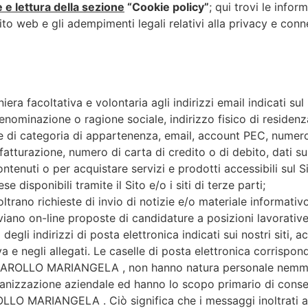
ne e lettura della sezione
“Cookie policy”
; qui trovi le infor
 sito web e gli adempimenti legali relativi alla privacy e con
aniera facoltativa e volontaria agli indirizzi email indicati
nominazione o ragione sociale, indirizzo fisico di residenza
 di categoria di appartenenza, email, account PEC, numero c
 fatturazione, numero di carta di credito o di debito, dati 
 contenuti o per acquistare servizi e prodotti accessibili sul
se disponibili tramite il Sito e/o i siti di terze parti;
noltrano richieste di invio di notizie e/o materiale informativ
inviano on-line proposte di candidature a posizioni lavorative 
li indirizzi di posta elettronica indicati sui nostri siti, ac
va e negli allegati. Le caselle di posta elettronica corrisponden
 TESSAROLLO MARIANGELA , non hanno natura personale ne
anizzazione aziendale ed hanno lo scopo primario di consent
OLLO MARIANGELA . Ciò significa che i messaggi inoltrati all