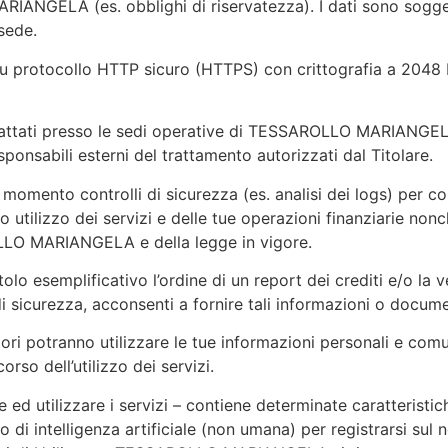
RIANGELA (es. obblighi di riservatezza). I dati sono sogget
 sede.
su protocollo HTTP sicuro (HTTPS) con crittografia a 2048 
trattati presso le sedi operative di TESSAROLLO MARIANGELA
esponsabili esterni del trattamento autorizzati dal Titolare.
 momento controlli di sicurezza (es. analisi dei logs) per conv
tuo utilizzo dei servizi e delle tue operazioni finanziarie non
LLO MARIANGELA e della legge in vigore.
tolo esemplificativo l’ordine di un report dei crediti e/o la 
li di sicurezza, acconsenti a fornire tali informazioni o docum
itori potranno utilizzare le tue informazioni personali e comun
orso dell’utilizzo dei servizi.
 ed utilizzare i servizi – contiene determinate caratteristic
i intelligenza artificiale (non umana) per registrarsi sul no