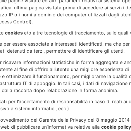
le pagine visitate ed altri parametri relativi al sistema ope
rafica, ultima pagina visitata prima di accedere ai serviz
irizzo IP o i nomi a dominio dei computer utilizzati dagli uten
ccess Control).
ite
cookies
e/o altre tecnologie di tracciamento, sulle quali 
e per essere associate a interessati identificati, ma che per
i detenuti da terzi, permettere di identificare gli utenti.
er ricavare informazioni statistiche in forma aggregata e a
ente al fine di offrire all’utente una migliore esperienza di
e e ottimizzare il funzionamento, per migliorarne la qualità d
struttura IT di appoggio. In tali casi, i dati di navigazione 
i dalla raccolta dopo l’elaborazione in forma anonima.
ti per l’accertamento di responsabilità in caso di reati ai da
vo a sistemi informatici, ecc.).
edimento del Garante della Privacy dell’8 maggio 2014 ch
eb di pubblicare un’informativa relativa alla
cookie polic