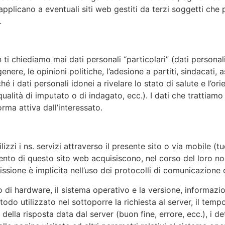
 applicano a eventuali siti web gestiti da terzi soggetti ch
.
 ti chiediamo mai dati personali “particolari” (dati personali 
 genere, le opinioni politiche, l’adesione a partiti, sindacati
hé i dati personali idonei a rivelare lo stato di salute e l’or
a qualità di imputato o di indagato, ecc.). I dati che tratti
orma attiva dall’interessato.
izzi i ns. servizi attraverso il presente sito o via mobile (t
to di questo sito web acquisiscono, nel corso del loro nor
issione è implicita nell’uso dei protocolli di comunicazione d
o di hardware, il sistema operativo e la versione, informazio
metodo utilizzato nel sottoporre la richiesta al server, il tem
ella risposta data dal server (buon fine, errore, ecc.), i detta