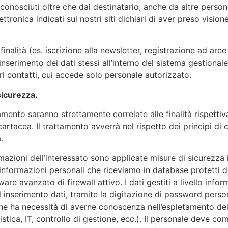
ciuti oltre che dal destinatario, anche da altre persone 
elettronica indicati sui nostri siti dichiari di aver preso visi
finalità (es. iscrizione alla newsletter, registrazione ad are
l’inserimento dei dati stessi all’interno del sistema gest
ltri contatti, cui accede solo personale autorizzato.
sicurezza.
mento saranno strettamente correlate alle finalità rispetti
artacea. Il trattamento avverrà nel rispetto dei principi di c
.
mazioni dell’interessato sono applicate misure di sicurezza 
e informazioni personali che riceviamo in database protetti d
ware avanzato di firewall attivo. I dati gestiti a livello inf
inserimento dati, tramite la digitazione di password perso
necessità di averne conoscenza nell’espletamento delle pr
tica, IT, controllo di gestione, ecc.). Il personale deve co