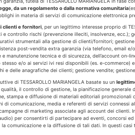
in garanzia, tutela di TESSAROLLO MARIANGELA in fase cont
a legge, da un regolamento o dalla normativa comunitaria
(e
lighi in materia di servizi di comunicazione elettronica prev
 clienti e fornitori
, per un legittimo interesse proprio d
ti e controllo rischi (prevenzione illeciti, insolvenze, ecc.)
curativi strumentali alla gestione di clienti/fornitori; gesti
istenza post-vendita extra garanzia (via telefono, email e/o
 e manutenzione tecnica e di sicurezza, dell’account on-line
so e/o ai servizi ivi resi disponibili (es. e-commerce) e d
i e delle anagrafiche dei clienti; gestione vendite; gestione 
produttive di TESSAROLLO MARIANGELA basate su un
legitti
alità, il controllo di gestione, la pianificazione generale d
ne, stampa e diffusione di materiali editoriali promozionali 
 di comunicazione, media e referenti di servizi connessi all
campagne di marketing associate agli account dei clienti. In a
udio) per consentirti di partecipare ad eventi, concorsi ed 
 comunicazione e la diffusione di tali dati. In questi casi