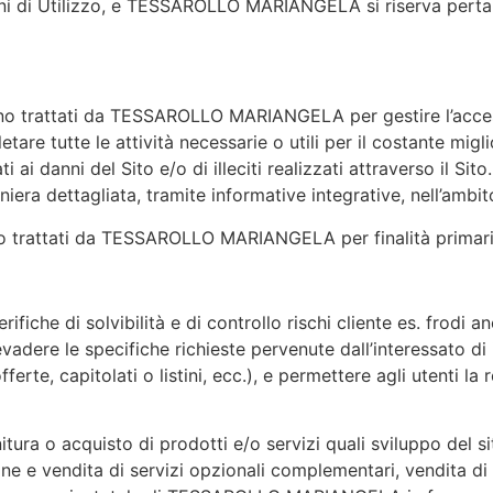
ioni di Utilizzo, e TESSAROLLO MARIANGELA si riserva pertan
ngono trattati da TESSAROLLO MARIANGELA per gestire l’acces
letare tutte le attività necessarie o utili per il costante mi
ai danni del Sito e/o di illeciti realizzati attraverso il Sito. 
ra dettagliata, tramite informative integrative, nell’ambito d
gono trattati da TESSAROLLO MARIANGELA per finalità primar
erifiche di solvibilità e di controllo rischi cliente es. frodi
 evadere le specifiche richieste pervenute dall’interessato di 
offerte, capitolati o listini, ecc.), e permettere agli utenti la
nitura o acquisto di prodotti e/o servizi quali sviluppo del
 vendita di servizi opzionali complementari, vendita di sp