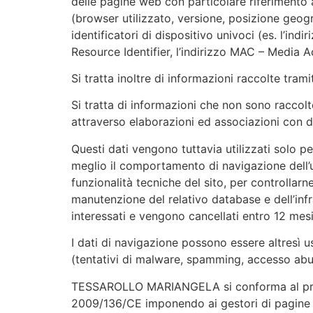
delle pagine web con particolare riferimento al
(browser utilizzato, versione, posizione geog
identificatori di dispositivo univoci (es. l’ind
Resource Identifier, l’indirizzo MAC – Media A
Si tratta inoltre di informazioni raccolte tram
Si tratta di informazioni che non sono raccolt
attraverso elaborazioni ed associazioni con dat
Questi dati vengono tuttavia utilizzati solo p
meglio il comportamento di navigazione dell’ut
funzionalità tecniche del sito, per controllarn
manutenzione del relativo database e dell’infra
interessati e vengono cancellati entro 12 mes
I dati di navigazione possono essere altresì usa
(tentativi di malware, spamming, accesso abusi
TESSAROLLO MARIANGELA si conforma al provv
2009/136/CE imponendo ai gestori di pagine w