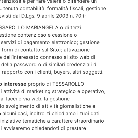
enziosa e per fare valere o difendere un
s. tenuta contabilità; formalità fiscali, gestione
isti dal D.Lgs. 9 aprile 2003 n. 70;);
i TESSAROLLO MARIANGELA o di terzi
; gestione contenzioso e cessione o
one servizi di pagamento elettronico; gestione
 form di contatto sul Sito); attivazione
 dell’interessato connesso al sito web di
ella password o di similari credenziali di
rapporto con i clienti, buyers, altri soggetti.
mo interesse
proprio di TESSAROLLO
i attività di marketing strategico e operativo,
cartacei o via web, la gestione
o svolgimento di attività giornalistiche e
lcuni casi, inoltre, ti chiediamo i tuoi dati
iniziative tematiche a carattere straordinario
 ti avviseremo chiedendoti di prestare