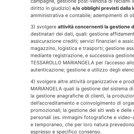
campagne, gestione post-vendita di reclami 
diritto in giudizio)
e/o obblighi previsti dall
amministrativa e contabile; adempimenti di obb
3) svolgere
attività concernenti la gestione di
destinatari dei dati, quali: gestione affidamen
assicurazione crediti; servizi finanziari e assi
magazzino, logistica e trasporti; gestione ass
mediante registrazione, e successiva gestione
TESSAROLLO MARIANGELA per l’accesso allo stes
autenticazione; gestione e utilizzo degli elench
4) svolgere altre attività organizzative e 
MARIANGELA quali la gestione del sistema di qu
la gestione anagrafiche di clienti, la produzio
dell’accreditamento e coinvolgimento di organi
promozionali; la gestione dei siti web e delle 
personali (es. immagini fotografiche e video-a
e temporaneo, che per loro natura prevedono la
espresso e specifico consenso.